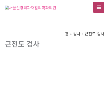
콘
텐
Mai
츠
Men
로
건
홈
검사
근전도 검사
너
근전도 검사
뛰
기
서울신경외과 재활의학과에서는 환자의 증상과 이학적 검
사를 고려하여
근전도/신경전도 검사가 필요할 경우 검사를
시행하고 있으며,
모든 검사를 원장이 직접 시행하고 있습니
다.