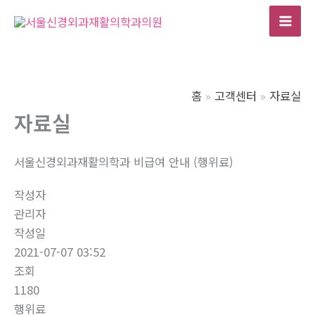
콘
텐
Mai
츠
Men
로
건
홈
고객센터
자료실
너
자료실
뛰
기
서울신경외과재활의학과 비급여 안내 (행위료)
작성자
관리자
작성일
2021-07-07 03:52
조회
1180
행위료