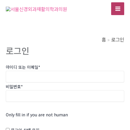
콘
텐
Mai
츠
Men
로
건
홈
로그인
너
로그인
뛰
기
아이디 또는 이메일
*
비밀번호
*
Only fill in if you are not human
로그인 상태 유지